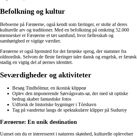
Befolkning og kultur
Beboerne på Færøerne, også kendt som færinger, er stolte af deres
kulturelle arv og traditioner. Med en befolkning på omkring 52.000
mennesker er Færøerne et tæt samfund, hvor fællesskab og
samhørighed er vigtige værdier.
Færøerne er også hjemsted for det færøske sprog, der stammer fra
oldnordisk. Selvom de fleste færinger taler dansk og engelsk, er færøsk
stadig en vigtig del af øernes identitet.
Seværdigheder og aktiviteter
Besøg Tindhólmur, en ikonisk klippeø
Oplev den imponerende Sørvágsvatn-sø, der med sit optiske
bedrag skaber fantastiske fotos
Udforsk de historiske bygninger i Tórshavn
Tag på vandretur langs de spektakulære klipper på Suduroy
Færøerne: En unik destination
Uanset om du er interesseret i naturens skønhed, kulturelle oplevelser