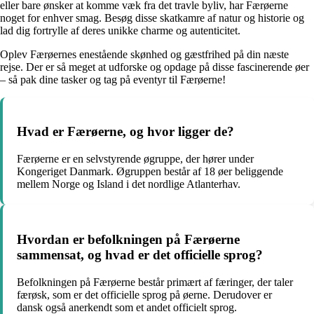
eller bare ønsker at komme væk fra det travle byliv, har Færøerne
noget for enhver smag. Besøg disse skatkamre af natur og historie og
lad dig fortrylle af deres unikke charme og autenticitet.
Oplev Færøernes enestående skønhed og gæstfrihed på din næste
rejse. Der er så meget at udforske og opdage på disse fascinerende øer
– så pak dine tasker og tag på eventyr til Færøerne!
Hvad er Færøerne, og hvor ligger de?
Færøerne er en selvstyrende øgruppe, der hører under
Kongeriget Danmark. Øgruppen består af 18 øer beliggende
mellem Norge og Island i det nordlige Atlanterhav.
Hvordan er befolkningen på Færøerne
sammensat, og hvad er det officielle sprog?
Befolkningen på Færøerne består primært af færinger, der taler
færøsk, som er det officielle sprog på øerne. Derudover er
dansk også anerkendt som et andet officielt sprog.