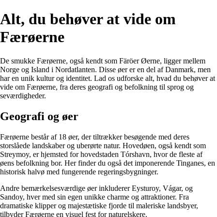
Alt, du behøver at vide om
Færøerne
De smukke Færøerne, også kendt som Färöer Øerne, ligger mellem
Norge og Island i Nordatlanten. Disse øer er en del af Danmark, men
har en unik kultur og identitet. Lad os udforske alt, hvad du behøver at
vide om Færøerne, fra deres geografi og befolkning til sprog og
seværdigheder.
Geografi og øer
Færøerne består af 18 øer, der tiltrækker besøgende med deres
storslåede landskaber og uberørte natur. Hovedøen, også kendt som
Streymoy, er hjemsted for hovedstaden Tórshavn, hvor de fleste af
øens befolkning bor. Her finder du også det imponerende Tinganes, en
historisk halvø med fungerende regeringsbygninger.
Andre bemærkelsesværdige øer inkluderer Eysturoy, Vágar, og
Sandoy, hver med sin egen unikke charme og attraktioner. Fra
dramatiske klipper og majestætiske fjorde til maleriske landsbyer,
tilbyder Færøerne en visuel fest for naturelskere.