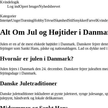
Kvindelogik
Log ind
Opret bruger
Nyhedsbrevet
Kategorier
Interiør
Unger
Træning
Hobby
Trivsel
Skønhed
Stil
Smykker
Farvel
Kvinde
Alt Om Jul og Højtider i Danma
Julen er en af de mest elskede højtider i Danmark. Danskere fejrer denn
fejringer som Sankt Hans, påske og nationaldagen. Lad os dykke ned i 
Hvornår er julen i Danmark?
Julen fejres i Danmark den 24. december. Danskere fejrer juleaften me
fejringsdage i Danmark.
Danske Juletraditioner
Danske juletraditioner inkluderer at pynte juletræet, synge julesange,
julepynt, håndværk og lokale delikatesser.