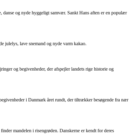
e, danse og nyde hyggeligt samvær. Sankt Hans aften er en populær
de julelys, lave snemand og nyde varm kakao.
inger og begivenheder, der afspejler landets rige historie og
g begivenheder i Danmark året rundt, der tiltrækker besøgende fra nær
r finder mandelen i risengrøden. Danskerne er kendt for deres