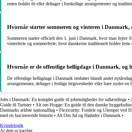
enten holder fri eller deltager i forskellige arrangementer og traditio
Hvornår starter sommeren og vinteren i Danmark, og 
Sommeren starter officielt den 1. juni i Danmark, hvor man fejrer 
vinterferie og sommerferie, hvor danskerne traditionelt holder fer
Hvornår er de offentlige helligdage i Danmark, og h
De offentlige helligdage i Danmark omfatter blandt andet nytårsdag
arrangementer, deltager i festlige begivenheder eller bare nyder en f
Jobs i Danmark: En komplet guide til jobmuligheder for udlændinge
•
Guide til Turister
•
Alt om Hygge: En guide til den danske hyggekultur
Danmarks ældste nationalflag
•
Flexicurity: Fordele og Ulemper ved 
med en fascinerende historie
•
Alt Om Jul og Højtider i Danmark
•
Kvindelogik
At dele er kærligt