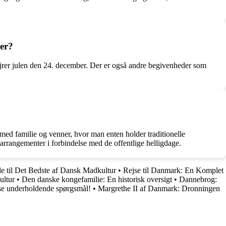
der?
fejrer julen den 24. december. Der er også andre begivenheder som
med familie og venner, hvor man enten holder traditionelle
e arrangementer i forbindelse med de offentlige helligdage.
e til Det Bedste af Dansk Madkultur
•
Rejse til Danmark: En Komplet
ultur
•
Den danske kongefamilie: En historisk oversigt
•
Dannebrog:
se underholdende spørgsmål!
•
Margrethe II af Danmark: Dronningen