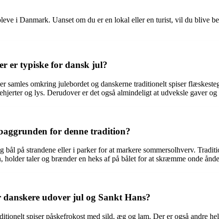
eve i Danmark. Uanset om du er en lokal eller en turist, vil du blive be
r er typiske for dansk jul?
r samles omkring julebordet og danskerne traditionelt spiser flæskesteg,
hjerter og lys. Derudover er det også almindeligt at udveksle gaver og s
baggrunden for denne tradition?
 bål på strandene eller i parker for at markere sommersolhverv. Tradit
 holder taler og brænder en heks af på bålet for at skræmme onde ånd
for danskere udover jul og Sankt Hans?
ditionelt spiser påskefrokost med sild, æg og lam. Der er også andre