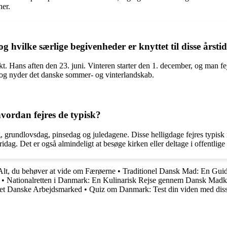
ner.
hvilke særlige begivenheder er knyttet til disse årsti
Skt. Hans aften den 23. juni. Vinteren starter den 1. december, og man 
ie og nyder det danske sommer- og vinterlandskab.
vordan fejres de typisk?
, grundlovsdag, pinsedag og juledagene. Disse helligdage fejres typisk 
ridag. Det er også almindeligt at besøge kirken eller deltage i offentlig
Alt, du behøver at vide om Færøerne
•
Traditionel Dansk Mad: En Guid
•
Nationalretten i Danmark: En Kulinarisk Rejse gennem Dansk Madk
Det Danske Arbejdsmarked
•
Quiz om Danmark: Test din viden med dis