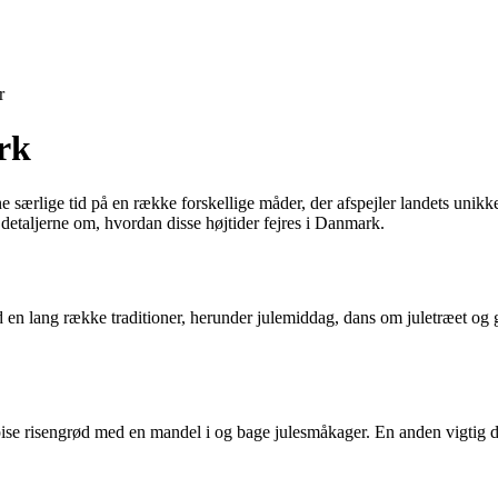
r
rk
e særlige tid på en række forskellige måder, der afspejler landets unikk
detaljerne om, hvordan disse højtider fejres i Danmark.
d en lang række traditioner, herunder julemiddag, dans om juletræet og
 spise risengrød med en mandel i og bage julesmåkager. En anden vigtig