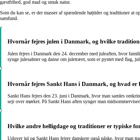
gæstfrihed, god mad og smuk natur.
Som du kan se, er der masser af spændende højtider og traditioner at opl
samfund.
Hvornår fejres julen i Danmark, og hvilke traditione
Julen fejres i Danmark den 24. december med juleaften, hvor familie
synge julesalmer og danse om juletræet, som er pyntet med flag, jule
Hvornår fejres Sankt Hans i Danmark, og hvad er 
Sankt Hans fejres den 23. juni i Danmark, hvor man samles omkring
sejr over mørket. På Sankt Hans aften synger man midsommervisen,
Hvilke andre helligdage og traditioner er typiske 
Udover jul og Sankt Hans fejrer danskere også påske, hvor man tra