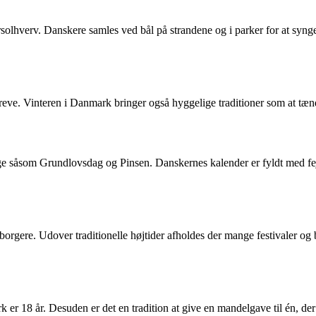
olhverv. Danskere samles ved bål på strandene og i parker for at syng
ve. Vinteren i Danmark bringer også hyggelige traditioner som at tæn
age såsom Grundlovsdag og Pinsen. Danskernes kalender er fyldt med fejr
 borgere. Udover traditionelle højtider afholdes der mange festivaler o
k er 18 år. Desuden er det en tradition at give en mandelgave til én, de