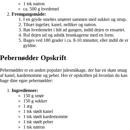
1 tsk natron
ca. 500 g hvedemel
Fremgangsmåde:
I en gryde smeltes smørret sammen med sukker og sirup.
Tilsæt ingefær, kanel, nelliker og natron.
Rør hvedemelet i lidt ad gangen, indtil dejen er ensartet.
Rul dejen ud og udstik brunkagerne med en form.
Bages ved 180 grader i ca. 8-10 minutter, eller indtil de er
gyldne.
Pebernødder Opskrift
Pebernødder er en anden populær julesmåkage, der har en skøn smag
af kanel, kardemomme og peber. Her er opskriften på hvordan du kan
bage dine egne pebernødder:
Ingredienser:
150 g smør
150 g sukker
1 æg
1 tsk stødt kanel
1 tsk stødt kardemomme
1 tsk stødt peber
1 tsk natron