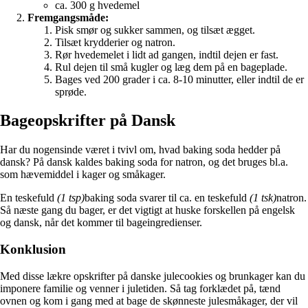
ca. 300 g hvedemel
Fremgangsmåde:
Pisk smør og sukker sammen, og tilsæt ægget.
Tilsæt krydderier og natron.
Rør hvedemelet i lidt ad gangen, indtil dejen er fast.
Rul dejen til små kugler og læg dem på en bageplade.
Bages ved 200 grader i ca. 8-10 minutter, eller indtil de er
sprøde.
Bageopskrifter på Dansk
Har du nogensinde været i tvivl om, hvad baking soda hedder på
dansk? På dansk kaldes baking soda for natron, og det bruges bl.a.
som hævemiddel i kager og småkager.
En teskefuld
(1 tsp)
baking soda svarer til ca. en teskefuld
(1 tsk)
natron.
Så næste gang du bager, er det vigtigt at huske forskellen på engelsk
og dansk, når det kommer til bageingredienser.
Konklusion
Med disse lækre opskrifter på danske julecookies og brunkager kan du
imponere familie og venner i juletiden. Så tag forklædet på, tænd
ovnen og kom i gang med at bage de skønneste julesmåkager, der vil