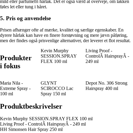
mild eller parfumefri hårlak. Det er også værd at overveje, om lakken
føles let eller tung i håret.
5. Pris og anvendelse
Prisen afhænger ofte af mærke, kvalitet og særlige egenskaber. En
dyrere hårlak kan have en finere forstøvning og mere jævn påføring,
men der findes også prisvenlige alternativer, der leverer et flot resultat.
Kevin Murphy
Living Proof -
SESSION.SPRAY
ControlÂ HairsprayÂ -
Produkter
FLEX 100 ml
249 ml
i fokus
Maria Nila -
GLYNT
Depot No. 306 Strong
Extreme Spray -
SCIROCCO Lac
Hairspray 400 ml
100 ml
Spray 150 ml
Produktbeskrivelser
Kevin Murphy SESSION.SPRAY FLEX 100 ml
Living Proof - ControlÂ HairsprayÂ - 249 ml
HH Simonsen Hair Spray 250 ml