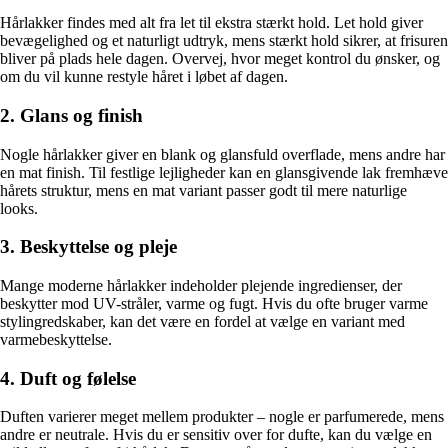
Hårlakker findes med alt fra let til ekstra stærkt hold. Let hold giver
bevægelighed og et naturligt udtryk, mens stærkt hold sikrer, at frisuren
bliver på plads hele dagen. Overvej, hvor meget kontrol du ønsker, og
om du vil kunne restyle håret i løbet af dagen.
2. Glans og finish
Nogle hårlakker giver en blank og glansfuld overflade, mens andre har
en mat finish. Til festlige lejligheder kan en glansgivende lak fremhæve
hårets struktur, mens en mat variant passer godt til mere naturlige
looks.
3. Beskyttelse og pleje
Mange moderne hårlakker indeholder plejende ingredienser, der
beskytter mod UV-stråler, varme og fugt. Hvis du ofte bruger varme
stylingredskaber, kan det være en fordel at vælge en variant med
varmebeskyttelse.
4. Duft og følelse
Duften varierer meget mellem produkter – nogle er parfumerede, mens
andre er neutrale. Hvis du er sensitiv over for dufte, kan du vælge en