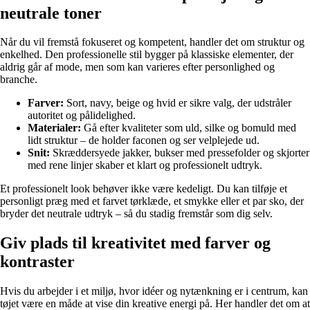
neutrale toner
Når du vil fremstå fokuseret og kompetent, handler det om struktur og
enkelhed. Den professionelle stil bygger på klassiske elementer, der
aldrig går af mode, men som kan varieres efter personlighed og
branche.
Farver:
Sort, navy, beige og hvid er sikre valg, der udstråler
autoritet og pålidelighed.
Materialer:
Gå efter kvaliteter som uld, silke og bomuld med
lidt struktur – de holder faconen og ser velplejede ud.
Snit:
Skræddersyede jakker, bukser med pressefolder og skjorter
med rene linjer skaber et klart og professionelt udtryk.
Et professionelt look behøver ikke være kedeligt. Du kan tilføje et
personligt præg med et farvet tørklæde, et smykke eller et par sko, der
bryder det neutrale udtryk – så du stadig fremstår som dig selv.
Giv plads til kreativitet med farver og
kontraster
Hvis du arbejder i et miljø, hvor idéer og nytænkning er i centrum, kan
tøjet være en måde at vise din kreative energi på. Her handler det om at