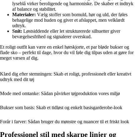
lyseblå virker beroligende og harmoniske. De skaber et indtryk
af balance og stabilitet.
Materialer:
Vælg stoffer som bomuld, hør og uld, der føles
behagelige mod huden og giver et afslappet, men velklædt
udtryk.
Snit:
Løstsiddende eller let strukturerede silhuetter giver
bevægelsesfrihed og signalerer overskud.
Et roligt outfit kan være en enkel hørskjorte, et par bløde bukser og
flade sko – perfekt til dage, hvor du vil føle dig tilpas uden at gøre for
meget væsen af dig.
Klæd dig efter stemningen: Skab et roligt, professionelt eller kreativt
udtryk med dit tøj
Mode med omtanke: Sådan påvirker tøjproduktion vores miljø
Bukser som basis: Skab et tidløst og enkelt basisgarderobe-look
Forår i farver: Sådan bruger du mønstre og nuancer til et friskt look
Professionel stil med skarpe linjer og