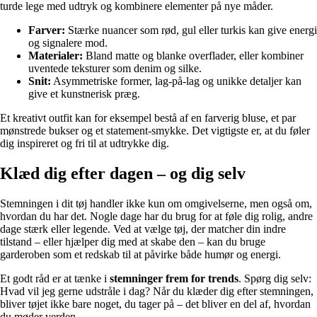
turde lege med udtryk og kombinere elementer på nye måder.
Farver:
Stærke nuancer som rød, gul eller turkis kan give energi
og signalere mod.
Materialer:
Bland matte og blanke overflader, eller kombiner
uventede teksturer som denim og silke.
Snit:
Asymmetriske former, lag-på-lag og unikke detaljer kan
give et kunstnerisk præg.
Et kreativt outfit kan for eksempel bestå af en farverig bluse, et par
mønstrede bukser og et statement-smykke. Det vigtigste er, at du føler
dig inspireret og fri til at udtrykke dig.
Klæd dig efter dagen – og dig selv
Stemningen i dit tøj handler ikke kun om omgivelserne, men også om,
hvordan du har det. Nogle dage har du brug for at føle dig rolig, andre
dage stærk eller legende. Ved at vælge tøj, der matcher din indre
tilstand – eller hjælper dig med at skabe den – kan du bruge
garderoben som et redskab til at påvirke både humør og energi.
Et godt råd er at tænke i
stemninger frem for trends
. Spørg dig selv:
Hvad vil jeg gerne udstråle i dag? Når du klæder dig efter stemningen,
bliver tøjet ikke bare noget, du tager på – det bliver en del af, hvordan
du møder verden.