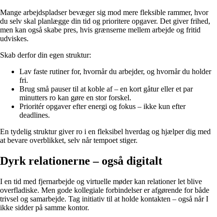
Mange arbejdspladser bevæger sig mod mere fleksible rammer, hvor
du selv skal planlægge din tid og prioritere opgaver. Det giver frihed,
men kan også skabe pres, hvis grænserne mellem arbejde og fritid
udviskes.
Skab derfor din egen struktur:
Lav faste rutiner for, hvornår du arbejder, og hvornår du holder
fri.
Brug små pauser til at koble af – en kort gåtur eller et par
minutters ro kan gøre en stor forskel.
Prioritér opgaver efter energi og fokus – ikke kun efter
deadlines.
En tydelig struktur giver ro i en fleksibel hverdag og hjælper dig med
at bevare overblikket, selv når tempoet stiger.
Dyrk relationerne – også digitalt
I en tid med fjernarbejde og virtuelle møder kan relationer let blive
overfladiske. Men gode kollegiale forbindelser er afgørende for både
trivsel og samarbejde. Tag initiativ til at holde kontakten – også når I
ikke sidder på samme kontor.