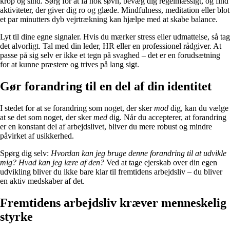
krop og sind. Sørg for at få nok søvn, bevæg dig regelmæssigt, og find
aktiviteter, der giver dig ro og glæde. Mindfulness, meditation eller blot
et par minutters dyb vejrtrækning kan hjælpe med at skabe balance.
Lyt til dine egne signaler. Hvis du mærker stress eller udmattelse, så tag
det alvorligt. Tal med din leder, HR eller en professionel rådgiver. At
passe på sig selv er ikke et tegn på svaghed – det er en forudsætning
for at kunne præstere og trives på lang sigt.
Gør forandring til en del af din identitet
I stedet for at se forandring som noget, der sker
mod
dig, kan du vælge
at se det som noget, der sker
med
dig. Når du accepterer, at forandring
er en konstant del af arbejdslivet, bliver du mere robust og mindre
påvirket af usikkerhed.
Spørg dig selv:
Hvordan kan jeg bruge denne forandring til at udvikle
mig? Hvad kan jeg lære af den?
Ved at tage ejerskab over din egen
udvikling bliver du ikke bare klar til fremtidens arbejdsliv – du bliver
en aktiv medskaber af det.
Fremtidens arbejdsliv kræver menneskelig
styrke