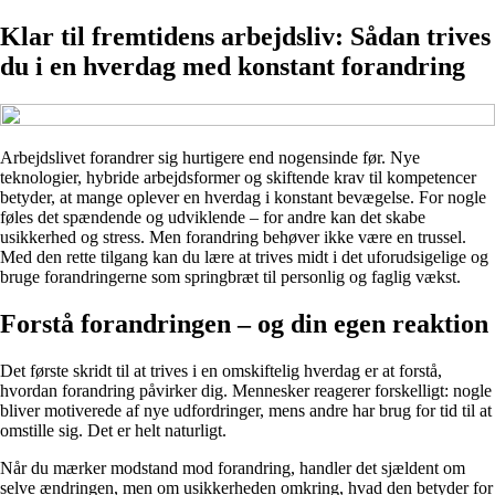
Klar til fremtidens arbejdsliv: Sådan trives
du i en hverdag med konstant forandring
Arbejdslivet forandrer sig hurtigere end nogensinde før. Nye
teknologier, hybride arbejdsformer og skiftende krav til kompetencer
betyder, at mange oplever en hverdag i konstant bevægelse. For nogle
føles det spændende og udviklende – for andre kan det skabe
usikkerhed og stress. Men forandring behøver ikke være en trussel.
Med den rette tilgang kan du lære at trives midt i det uforudsigelige og
bruge forandringerne som springbræt til personlig og faglig vækst.
Forstå forandringen – og din egen reaktion
Det første skridt til at trives i en omskiftelig hverdag er at forstå,
hvordan forandring påvirker dig. Mennesker reagerer forskelligt: nogle
bliver motiverede af nye udfordringer, mens andre har brug for tid til at
omstille sig. Det er helt naturligt.
Når du mærker modstand mod forandring, handler det sjældent om
selve ændringen, men om usikkerheden omkring, hvad den betyder for