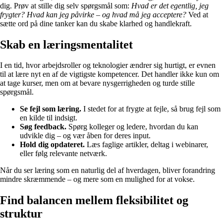
dig. Prøv at stille dig selv spørgsmål som:
Hvad er det egentlig, jeg
frygter? Hvad kan jeg påvirke – og hvad må jeg acceptere?
Ved at
sætte ord på dine tanker kan du skabe klarhed og handlekraft.
Skab en læringsmentalitet
I en tid, hvor arbejdsroller og teknologier ændrer sig hurtigt, er evnen
til at lære nyt en af de vigtigste kompetencer. Det handler ikke kun om
at tage kurser, men om at bevare nysgerrigheden og turde stille
spørgsmål.
Se fejl som læring.
I stedet for at frygte at fejle, så brug fejl som
en kilde til indsigt.
Søg feedback.
Spørg kolleger og ledere, hvordan du kan
udvikle dig – og vær åben for deres input.
Hold dig opdateret.
Læs faglige artikler, deltag i webinarer,
eller følg relevante netværk.
Når du ser læring som en naturlig del af hverdagen, bliver forandring
mindre skræmmende – og mere som en mulighed for at vokse.
Find balancen mellem fleksibilitet og
struktur