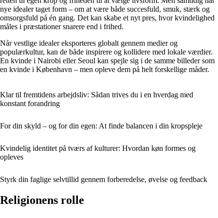
retten til egen krop og friheden til at vælge livsform. Men samtidig har
nye idealer taget form – om at være både succesfuld, smuk, stærk og
omsorgsfuld på én gang. Det kan skabe et nyt pres, hvor kvindelighed
måles i præstationer snarere end i frihed.
Når vestlige idealer eksporteres globalt gennem medier og
populærkultur, kan de både inspirere og kollidere med lokale værdier.
En kvinde i Nairobi eller Seoul kan spejle sig i de samme billeder som
en kvinde i København – men opleve dem på helt forskellige måder.
Klar til fremtidens arbejdsliv: Sådan trives du i en hverdag med
konstant forandring
For din skyld – og for din egen: At finde balancen i din kropspleje
Kvindelig identitet på tværs af kulturer: Hvordan køn formes og
opleves
Styrk din faglige selvtillid gennem forberedelse, øvelse og feedback
Religionens rolle