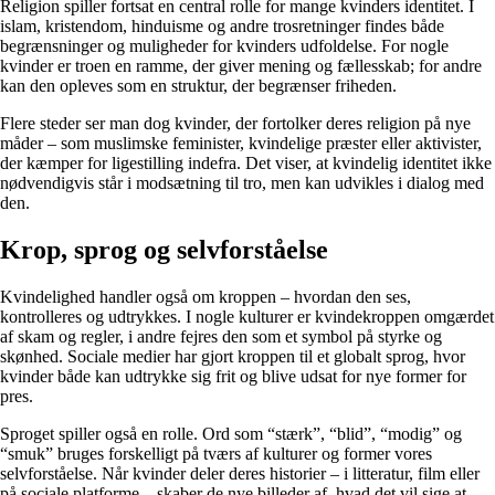
Religion spiller fortsat en central rolle for mange kvinders identitet. I
islam, kristendom, hinduisme og andre trosretninger findes både
begrænsninger og muligheder for kvinders udfoldelse. For nogle
kvinder er troen en ramme, der giver mening og fællesskab; for andre
kan den opleves som en struktur, der begrænser friheden.
Flere steder ser man dog kvinder, der fortolker deres religion på nye
måder – som muslimske feminister, kvindelige præster eller aktivister,
der kæmper for ligestilling indefra. Det viser, at kvindelig identitet ikke
nødvendigvis står i modsætning til tro, men kan udvikles i dialog med
den.
Krop, sprog og selvforståelse
Kvindelighed handler også om kroppen – hvordan den ses,
kontrolleres og udtrykkes. I nogle kulturer er kvindekroppen omgærdet
af skam og regler, i andre fejres den som et symbol på styrke og
skønhed. Sociale medier har gjort kroppen til et globalt sprog, hvor
kvinder både kan udtrykke sig frit og blive udsat for nye former for
pres.
Sproget spiller også en rolle. Ord som “stærk”, “blid”, “modig” og
“smuk” bruges forskelligt på tværs af kulturer og former vores
selvforståelse. Når kvinder deler deres historier – i litteratur, film eller
på sociale platforme – skaber de nye billeder af, hvad det vil sige at