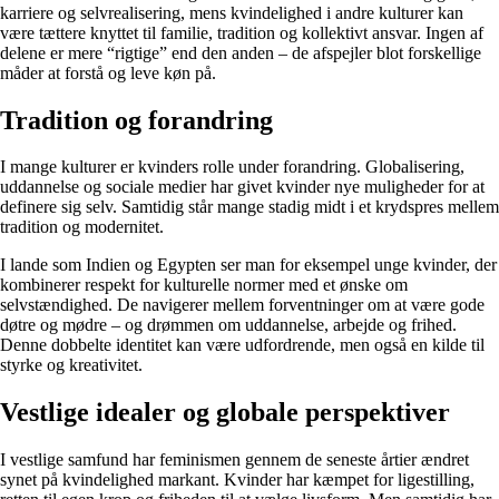
karriere og selvrealisering, mens kvindelighed i andre kulturer kan
være tættere knyttet til familie, tradition og kollektivt ansvar. Ingen af
delene er mere “rigtige” end den anden – de afspejler blot forskellige
måder at forstå og leve køn på.
Tradition og forandring
I mange kulturer er kvinders rolle under forandring. Globalisering,
uddannelse og sociale medier har givet kvinder nye muligheder for at
definere sig selv. Samtidig står mange stadig midt i et krydspres mellem
tradition og modernitet.
I lande som Indien og Egypten ser man for eksempel unge kvinder, der
kombinerer respekt for kulturelle normer med et ønske om
selvstændighed. De navigerer mellem forventninger om at være gode
døtre og mødre – og drømmen om uddannelse, arbejde og frihed.
Denne dobbelte identitet kan være udfordrende, men også en kilde til
styrke og kreativitet.
Vestlige idealer og globale perspektiver
I vestlige samfund har feminismen gennem de seneste årtier ændret
synet på kvindelighed markant. Kvinder har kæmpet for ligestilling,