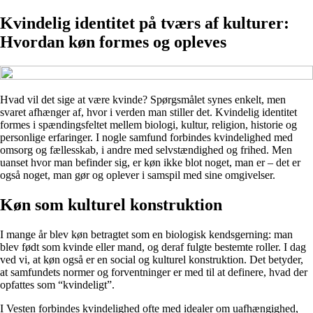
Kvindelig identitet på tværs af kulturer:
Hvordan køn formes og opleves
Hvad vil det sige at være kvinde? Spørgsmålet synes enkelt, men
svaret afhænger af, hvor i verden man stiller det. Kvindelig identitet
formes i spændingsfeltet mellem biologi, kultur, religion, historie og
personlige erfaringer. I nogle samfund forbindes kvindelighed med
omsorg og fællesskab, i andre med selvstændighed og frihed. Men
uanset hvor man befinder sig, er køn ikke blot noget, man er – det er
også noget, man gør og oplever i samspil med sine omgivelser.
Køn som kulturel konstruktion
I mange år blev køn betragtet som en biologisk kendsgerning: man
blev født som kvinde eller mand, og deraf fulgte bestemte roller. I dag
ved vi, at køn også er en social og kulturel konstruktion. Det betyder,
at samfundets normer og forventninger er med til at definere, hvad der
opfattes som “kvindeligt”.
I Vesten forbindes kvindelighed ofte med idealer om uafhængighed,